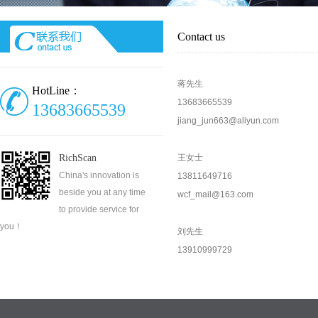
Contact us
蒋先生
HotLine：
13683665539
13683665539
jiang_jun663@aliyun.com
RichScan
王女士
China's innovation is
13811649716
beside you at any time
wcf_mail@163.com
to provide service for
you！
刘先生
13910999729