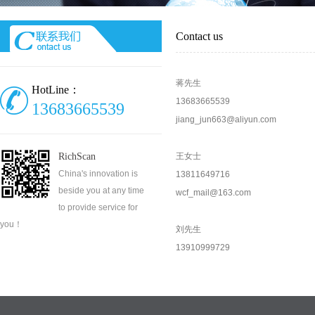
Contact us
蒋先生
HotLine：
13683665539
13683665539
jiang_jun663@aliyun.com
RichScan
王女士
China's innovation is
13811649716
beside you at any time
wcf_mail@163.com
to provide service for
you！
刘先生
13910999729