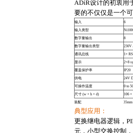
ADiR
设计的初衷用
要的不仅仅是一个可
输入
6
输入类型
Ni100
数字量输出
8
数字量输出类型
230V 
通讯总线
1× RS
显示
2×8 s
覆盖保护率
IP20
供电
24V 
可操作温度
0 to 5
尺寸
(w × h × d)
106 ×
装配
35mm
典型应用：
更换继电器逻辑，
P
元，小型交换控制，