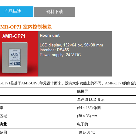
产品描述
资料下载
 AMR-OP71
室内控制模块
-OP71
是基于
AMR-OP70
单元设计而来。没有太多功能上的不同。
AMR-OP71
的白金
触摸屏
单色调
LCD
显示
率
(64 × 132)
像素
区域
(58 × 38) mm
测量
电子的
范围
-10 to 50 °C