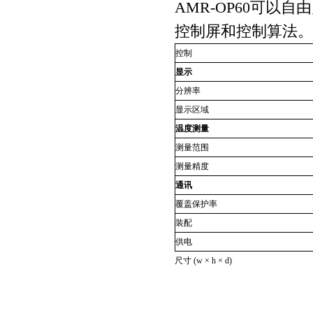
AMR-OP60
可以自由
控制屏和控制算法。
控制
显示
分辨率
显示区域
温度测量
测量范围
测量精度
通讯
覆盖保护率
装配
供电
尺寸
(w × h × d)