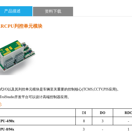
产品描述
资料下载
RRCPU
列控单元模块
式
I/O
以及其列控单元模块是车辆至关重要的控制核心
(TCMS,CCTV,PIS
应用
)
。
TrolStudio
开发平台可以设计高端控制器应用。
型
:
D
I
DO
RD
PU-4/90x
8
3
-
PU-8/94x
3
-
1