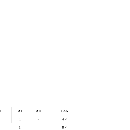
O
AI
AO
CAN
1
-
4 ×
1
-
8 ×