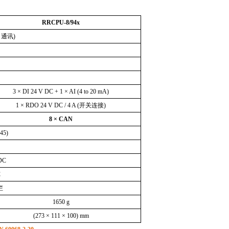
RRCPU-8/94x
+
通讯
)
3 × DI 24 V DC + 1 × AI (4 to 20 mA)
1 × RDO 24 V DC / 4 A (
开关连接
)
8 × CAN
J45)
DC
C
栏
1650 g
(273 × 111 × 100) mm