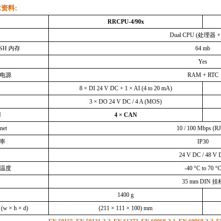
术资料
:
RRCPU-4/90x
Dual CPU (
处理器
ASH
内存
64 mb
Yes
电源
RAM + RTC
8 × DI 24 V DC + 1 × AI (4 to 20 mA)
3 × DO 24 V DC / 4 A (MOS)
N
4 × CAN
net
10 / 100 Mbps (R
率
IP30
24 V DC / 48 V
温度
-40 °C to 70 °
35 mm DIN
挂
1400 g
(w × h × d)
(211 × 111 × 100) mm