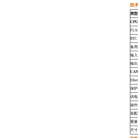
技
类型
CPU
FL
RTC
备用
输入
输出
CA
Ether
保护
供电
操作
装配
重量
尺寸