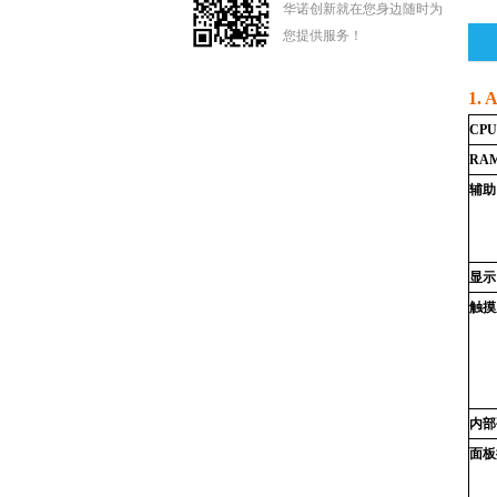
华诺创新就在您身边随时为
您提供服务！
1. 
CPU
RAM
辅助
显示
触摸
内部
面板