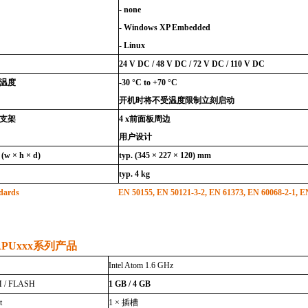
- none
- Windows XP Embedded
- Linux
24 V DC / 48 V
DC / 72 V DC / 110 V DC
温度
-30 °C to +70 °C
开机时将不受温度限制立刻启动
支架
4 x
前面板周边
用户设计
(w × h × d)
typ. (345 × 227 × 120) mm
typ. 4 kg
dards
EN 50155, EN 50121-3-2, EN 61373, EN 60068-2-1, E
PUxxx
系列产品
Intel Atom 1.6
GHz
 / FLASH
1 GB / 4 GB
t
1 ×
插槽