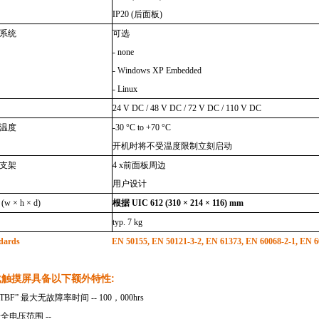
IP20 (
后面板
)
系统
可选
- none
- Windows XP Embedded
- Linux
24 V DC / 48 V
DC / 72 V DC / 110 V DC
温度
-30 °C to +70 °C
开机时将不受温度限制立刻启动
支架
4 x
前面板周边
用户设计
(w × h × d)
根据
UIC 612 (310 × 214 × 116) mm
typ. 7 kg
dards
EN 50155, EN 50121-3-2, EN 61373, EN 60068-2-1, EN 6
载触摸屏具备以下额外特性:
MTBF” 最大无故障率时间 -- 100，000hrs
安全电压范围 --