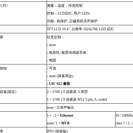
CPU
测量
–
温度，环境照明
控制
– LCD
后灯
,
用户
LEDs
功能
–
热保护
,
正确系统关闭保护
TFT LCD 10.4“,
分辨率
1024x768, LED
后灯
屏
任意定制：
- none
-
电容性
,
银黑传感器导体
-
电阻
按钮
-
可选
- none (
屏幕周边
)
- UIC 612
兼容
设备
(
固定
)
2 × USB 2.0
连接器
A
类型
1 × USB 2.0
连接器
M12 5-pin, A -coded
none /
立体声输出
1 × / 2 ×
Ethernet
10 / 100Mbi
none/ 1 ×
MVB
class 1 / 2 / 
率
IP65 (
前面板
)