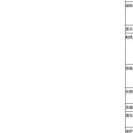
辅助
显示
触摸
面板
外围
音频
通讯
保护