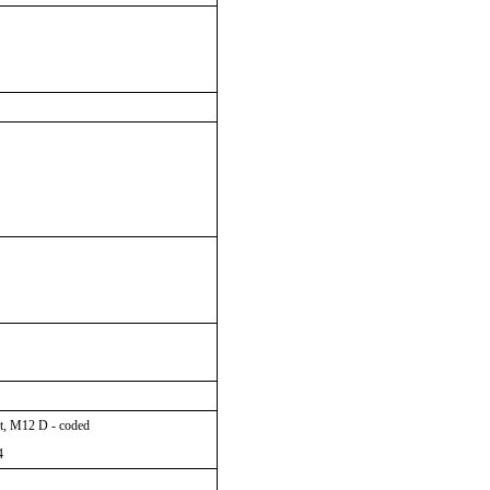
t, M12 D - coded
4