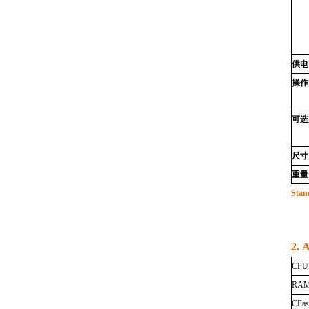
供电
操作
可选
尺寸
重量
Stan
2.
A
CPU
RAM
CFas