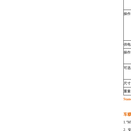
操作
供电
操作
可选
尺寸
重量
Stan
车
1.“
2. 