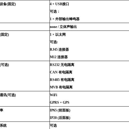
设备
(
固定
)
4 × USB
接口
可选：
1 ×
外部输出蜂鸣器
none /
立体声输出
(
固定
)
1 ×
以太网
可选
:
RJ45
连接器
M12
连接器
(
可选
)
RS232
无电隔离
CAN
有电隔离
RS485
有电隔离
MVB
有电隔离
通讯
(
可选
)
WiFi
GPRS + GPS
率
IP65 (
前面板
)
IP20 (
后面板
)
系统
可选