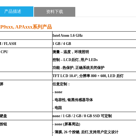
产品描述
资料下载
AP9xxx, APAxxx
系列产品
Intel Atom 1.6
GHz
 / FLASH
1 GB / 4 GB
CPU
测量
–
温度，环境照明
控制
– LCD
后灯
,
用户
LEDs
功能
–
热保护
,
正确系统关闭保护
TFT LCD 10.4“,
分辨率
800 × 600, LED
后灯
屏
任意定制：
- none
-
电容性
,
银黑传感器导体
-
电阻
硬盘
none / 1 GB / 2 GB /
8 GB SSD
可定制
按钮
- none (
屏幕周边
)
-
薄膜
, 26
个按键
,
后灯
,
支持用户定义设计